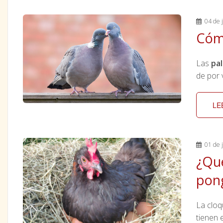
04 de j
Cóm
Las
pa
de por 
LE
01 de j
¿Qué
pon
La clo
tienen 