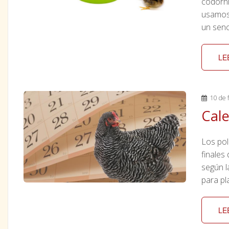
codorni
usamos
un senc
LE
10 de f
Cale
Los pol
finales
según l
para pl
LE