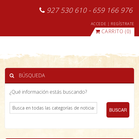
927 530 610 - 659 166 976
ACCEDE
|
REGÍSTRATE
CARRITO
(0)
BÚSQUEDA
¿Qué información estás buscando?
BUSCAR