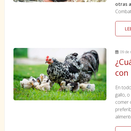
otras 
Combati
LE
09 de 
¿Cuá
con 
En todo
gallo, 
comer o
preferi
aliment