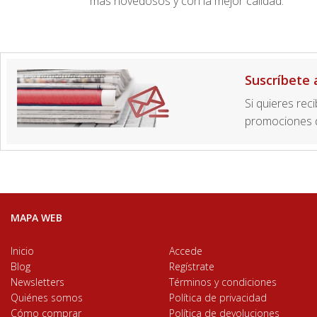
más novedosos y con la mejor calidad.
Suscríbete 
Si quieres rec
promociones d
MAPA WEB
Inicio
Accede
Blog
Regístrate
Newsletters
Términos y condiciones
Quiénes somos
Política de privacidad
Cómo comprar
Política de devoluciones