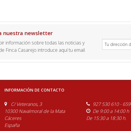
a nuestra newsletter
ibir información sobre todas las noticias y
e Finca Casarejo introduce aquí tu email.
INFORMACIÓN DE CONTACTO
C/ Veteranos, 3
927 530 610 - 659
10300 Navalmoral de la Mata
De 9:00 a 14:00 h
Cáceres
De 15:30 a 18:30 h.
España