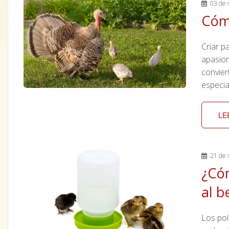
03 de 
Cómo
Criar p
apasion
convier
especial
LE
21 de 
¿Cóm
al b
Los pol