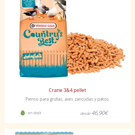
Crane 3&4 pellet
Pienso para grullas, aves zancudas y patos.
46,90€
- en stock
desde