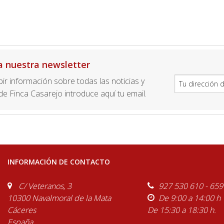
a nuestra newsletter
ibir información sobre todas las noticias y
e Finca Casarejo introduce aquí tu email.
INFORMACIÓN DE CONTACTO
C/ Veteranos, 3
927 530 610 - 659
10300 Navalmoral de la Mata
De 9:00 a 14:00 h
Cáceres
De 15:30 a 18:30 h.
España