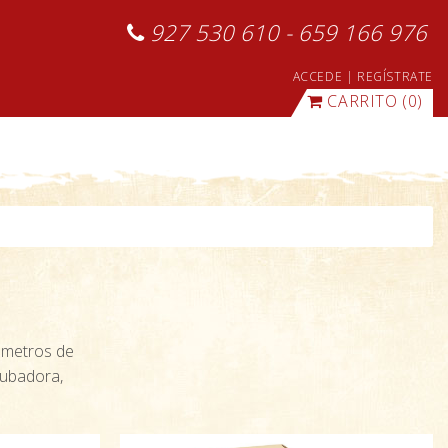
927 530 610 - 659 166 976
ACCEDE
|
REGÍSTRATE
CARRITO
(0)
rómetros de
cubadora,