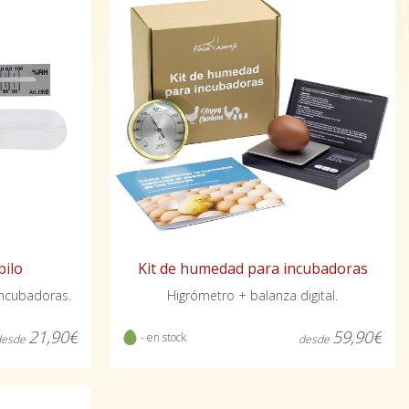
bilo
Kit de humedad para incubadoras
ncubadoras.
Higrómetro + balanza digital.
21,90€
59,90€
- en stock
desde
desde