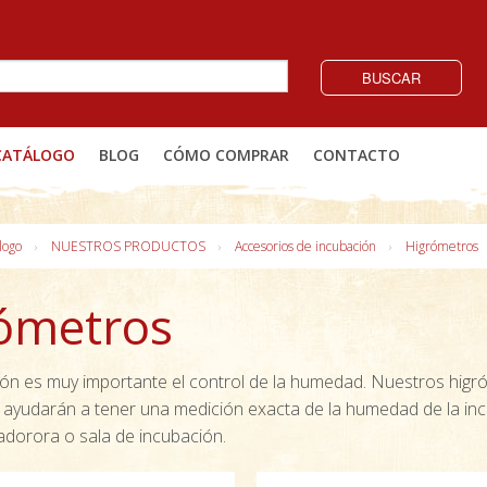
BUSCAR
CATÁLOGO
BLOG
CÓMO COMPRAR
CONTACTO
logo
NUESTROS PRODUCTOS
Accesorios de incubación
Higrómetros
ómetros
ión es muy importante el control de la humedad. Nuestros hig
le ayudarán a tener una medición exacta de la humedad de la in
adorora o sala de incubación.