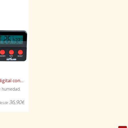
Higrómetro-termómetro digital con sonda
de humedad.
36,90€
desde