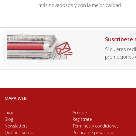
más novedosos y con la mejor calidad.
Suscríbete 
Si quieres rec
promociones d
MAPA WEB
Inicio
Accede
Blog
Regístrate
Newsletters
Términos y condiciones
Quiénes somos
Política de privacidad