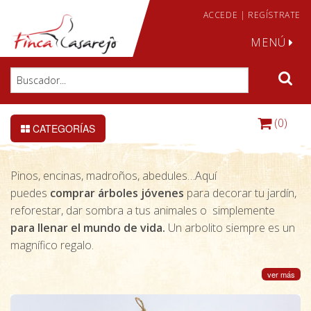
ACCEDE
|
REGÍSTRATE
MENÚ
(0)
CATEGORÍAS
Pinos, encinas, madroños, abedules…Aquí
puedes
comprar árboles jóvenes
para decorar tu jardín,
reforestar, dar sombra a tus animales o simplemente
para llenar el mundo de vida.
Un arbolito siempre es un
magnífico regalo.
ver más