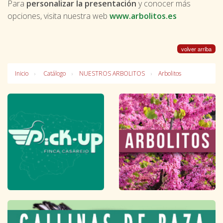
Para
personalizar la presentación
y conocer más
opciones, visita nuestra web
www.arbolitos.es
volver arriba
Inicio
Catálogo
NUESTROS ARBOLITOS
Arbolitos