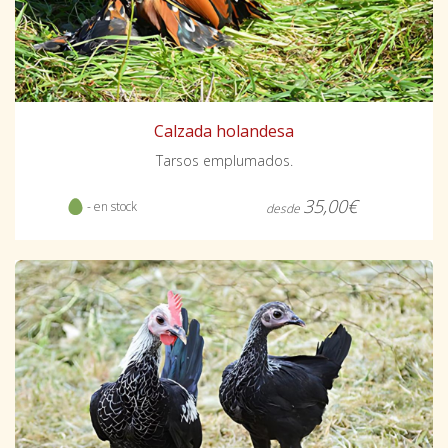
Calzada holandesa
Tarsos emplumados.
35,00€
- en stock
desde