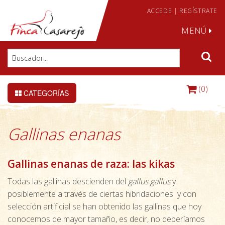
ACCEDE
|
REGÍSTRATE
MENÚ
(0)
CATEGORÍAS
Gallinas enanas
Gallinas enanas de raza: las kikas
Todas las gallinas descienden del
gallus gallus
y
posiblemente a través de ciertas hibridaciones y con
selección artificial se han obtenido las gallinas que hoy
conocemos de mayor tamaño, es decir, no deberíamos