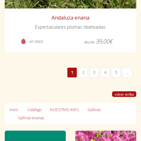
Andaluza enana
Espectaculares plumas ribeteadas.
39,00€
- sin stock
desde
1
2
3
4
5
...
volver arriba
Inicio
Catálogo
NUESTRAS AVES
Gallinas
Gallinas enanas