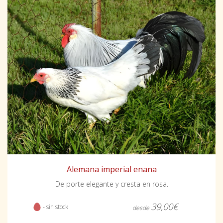
Alemana imperial enana
De porte elegante y cresta en rosa.
39,00€
- sin stock
desde