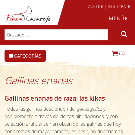
ACCEDE
|
REGÍSTRATE
MENÚ
(0)
CATEGORÍAS
Gallinas enanas
Gallinas enanas de raza: las kikas
Todas las gallinas descienden del
gallus gallus
y
posiblemente a través de ciertas hibridaciones y con
selección artificial se han obtenido las gallinas que hoy
conocemos de mayor tamaño, es decir, no deberíamos