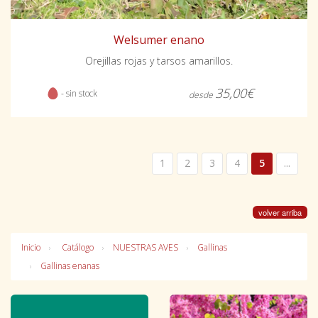
Welsumer enano
Orejillas rojas y tarsos amarillos.
35,00€
- sin stock
desde
1
2
3
4
5
...
volver arriba
Inicio
Catálogo
NUESTRAS AVES
Gallinas
Gallinas enanas