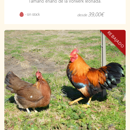
Tamaño enano de la Vorwerk leonada.
39,00€
- sin stock
desde
REBAJADO