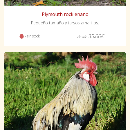
Plymouth rock enano
Pequeño tamaño y tarsos amarillos.
35,00€
- sin stock
desde