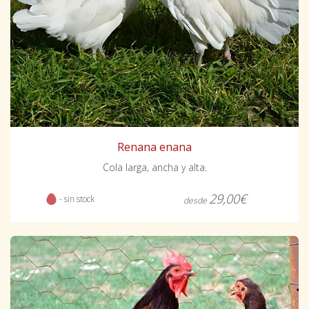
Renana enana
Cola larga, ancha y alta.
29,00€
- sin stock
desde