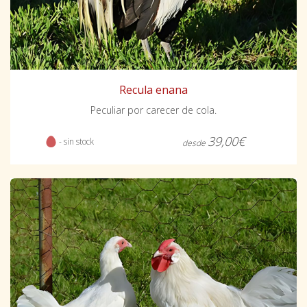
Recula enana
Peculiar por carecer de cola.
39,00€
- sin stock
desde