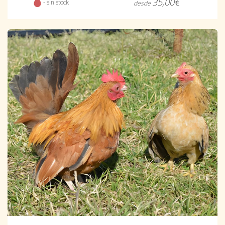
35,00€
- sin stock
desde