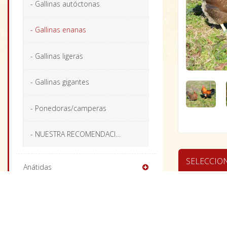
- Gallinas autóctonas
- Gallinas enanas
- Gallinas ligeras
- Gallinas gigantes
- Ponedoras/camperas
- NUESTRA RECOMENDACIÓN
SELECCIO
Anátidas
Faisanes
Welsum
Perdices