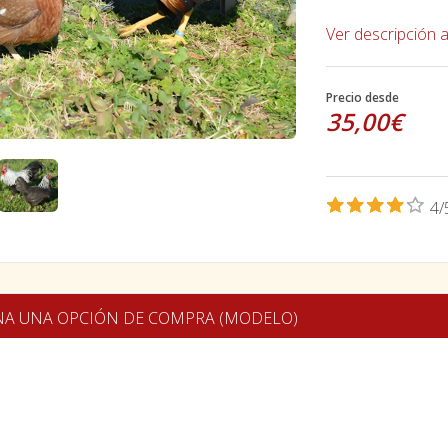
Ver descripción 
Precio desde
35,00€
4/
NA UNA OPCIÓN DE COMPRA (MODELO)
er enano
-
Hembra en color dorado cuello naranja