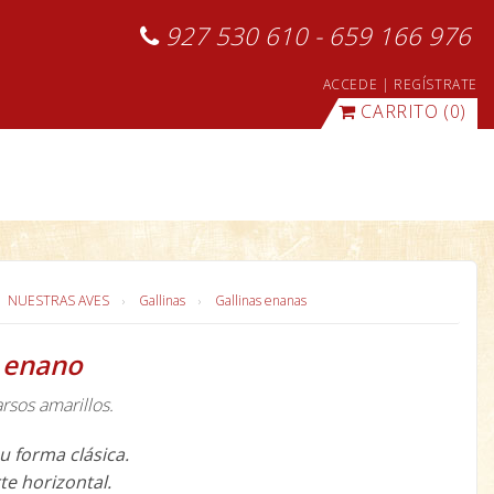
927 530 610 - 659 166 976
ACCEDE
|
REGÍSTRATE
CARRITO
(0)
NUESTRAS AVES
Gallinas
Gallinas enanas
 enano
arsos amarillos.
u forma clásica.
rte horizontal.