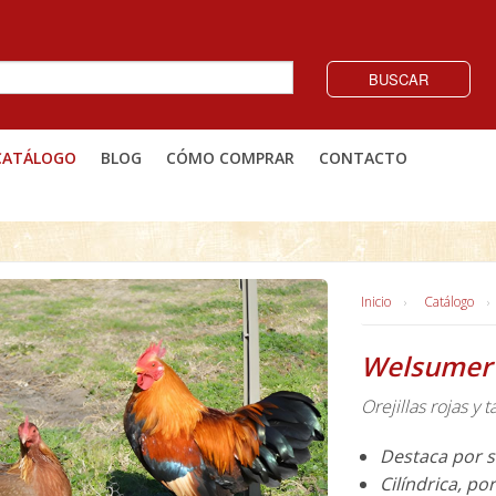
BUSCAR
CATÁLOGO
BLOG
CÓMO COMPRAR
CONTACTO
Inicio
Catálogo
Welsumer
Orejillas rojas y t
Destaca por s
Cilíndrica, po