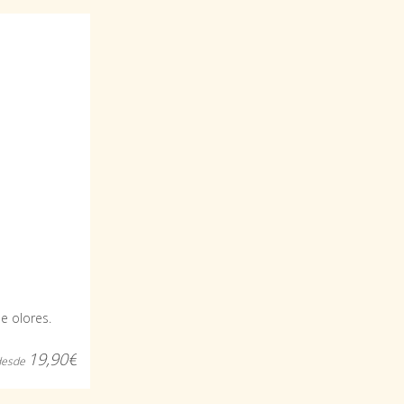
e olores.
19,90€
desde