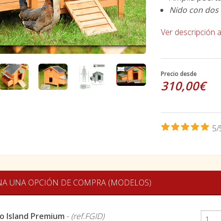
Nido con dos 
Ver descripción 
Precio desde
310,00€
5/
NA UNA OPCIÓN DE COMPRA (MODELOS)
ro Island Premium
-
(ref.FGID)