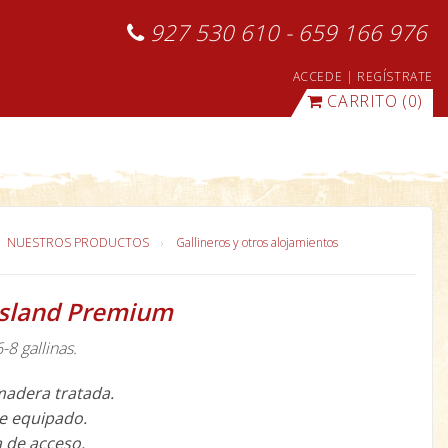
927 530 610 - 659 166 976
ACCEDE
|
REGÍSTRATE
CARRITO
(0)
NUESTROS PRODUCTOS
Gallineros y otros alojamientos
 Island Premium
8 gallinas.
madera tratada.
e equipado.
 de acceso.