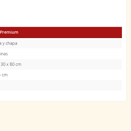
d Premium
 y chapa
linas
130 x 80 cm
5 cm