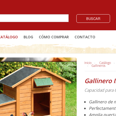
BUSCAR
CATÁLOGO
BLOG
CÓMO COMPRAR
CONTACTO
Inicio
Catálogo
Gallineros
Gallinero
Capacidad para 6-
Gallinero de 
Perfectament
Amplia puerta