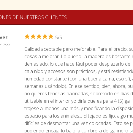
ONES DE NUESTROS CLIENTES
évez
5/5
:17:22
Calidad aceptable pero mejorable. Para el precio, 
cosas a mejorar. Lo bueno: la madera es bastante re
demasiado, lo que hace fácil poder desplazarlo de 
caja nido y accesos son prácticos, y está resistie
humedad constante (con una buena cama, eso sí), a
semanas usándolo). En ese sentido, bien, ahora, punt
no quieres tenerlas hacinadas, sobretodo en días de
utilizable en el interior yo diría que es para 4 (5) g
trajese al menos una más, y modificando la disposi
espacio para los animales... El tejado es fijo, algo 
difíciles de desmontar una vez colocadas. Esto se pu
pudiendo encajarlo bajo la cumbrera del gallinero si 