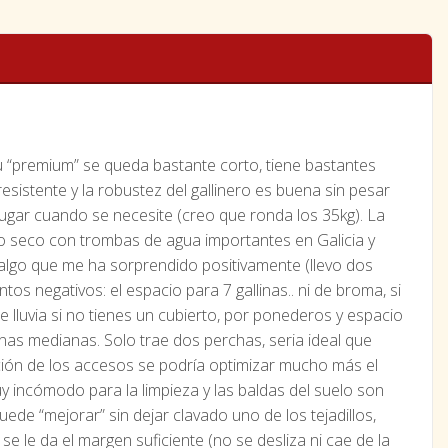
su “premium” se queda bastante corto, tiene bastantes
sistente y la robustez del gallinero es buena sin pesar
lugar cuando se necesite (creo que ronda los 35kg). La
ndo seco con trombas de agua importantes en Galicia y
lgo que me ha sorprendido positivamente (llevo dos
os negativos: el espacio para 7 gallinas.. ni de broma, si
 lluvia si no tienes un cubierto, por ponederos y espacio
allinas medianas. Solo trae dos perchas, seria ideal que
ción de los accesos se podría optimizar mucho más el
muy incómodo para la limpieza y las baldas del suelo son
ede “mejorar” sin dejar clavado uno de los tejadillos,
se le da el margen suficiente (no se desliza ni cae de la