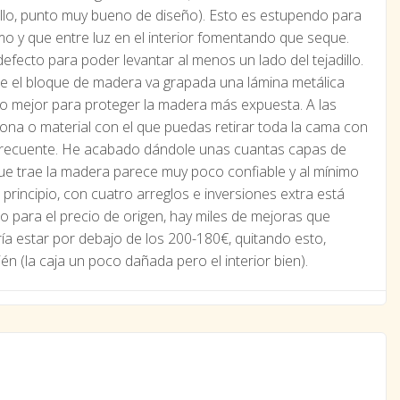
dillo, punto muy bueno de diseño). Esto es estupendo para
mo y que entre luz en el interior fomentando que seque.
fecto para poder levantar al menos un lado del tejadillo.
bre el bloque de madera va grapada una lámina metálica
ito mejor para proteger la madera más expuesta. A las
lona o material con el que puedas retirar toda la cama con
za frecuente. He acabado dándole unas cuantas capas de
que trae la madera parece muy poco confiable y al mínimo
 principio, con cuatro arreglos e inversiones extra está
ero para el precio de origen, hay miles de mejoras que
ía estar por debajo de los 200-180€, quitando esto,
n (la caja un poco dañada pero el interior bien).