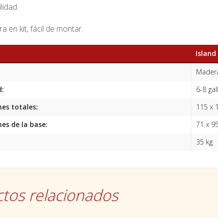
lidad.
a en kit, fácil de montar.
Islan
Madera
d:
6-8 gal
es totales:
115 x 
es de la base:
71 x 9
35 kg
tos relacionados