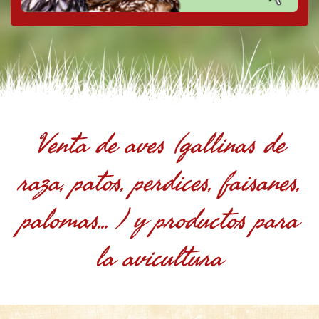
Venta de aves (gallinas de
raza, patos, perdices, faisanes,
palomas... ) y productos para
la avicultura