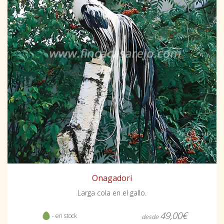
Onagadori
Larga cola en el gallo.
49,00€
- en stock
desde