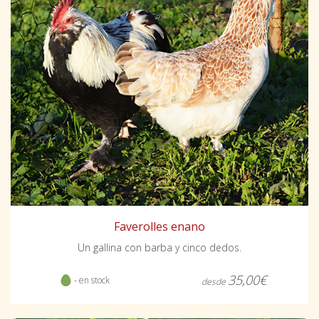
Faverolles enano
Un gallina con barba y cinco dedos.
35,00€
- en stock
desde