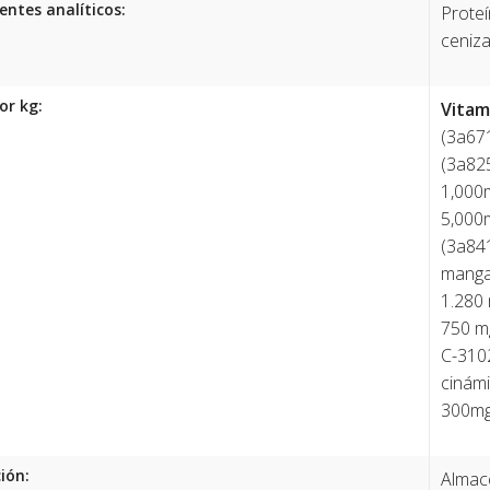
entes analíticos:
Proteí
ceniza
or kg:
Vitam
(3a671
(3a825
1,000m
5,000m
(3a84
manga
1.280 
750 m
C-310
cinámi
300mg
ión:
Almace