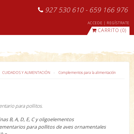
927 530 610 - 659 166 976
ACCEDE
|
REGÍSTRATE
CARRITO
(0)
CUIDADOS Y ALIMENTACIÓN
Complementos para la alimentación
tario para pollitos.
nas B, A, D, E, C y oligoelementos
mentarios para pollitos de aves ornamentales