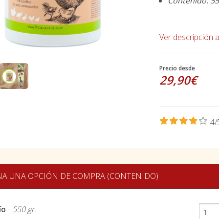
Contenido: 55
Ver descripción 
Precio desde
29,90€
4/
NA UNA OPCIÓN DE COMPRA (CONTENIDO)
ío
-
550 gr.