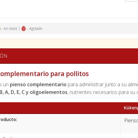
- en stock |
- Agotado
IÓN
complementario para pollitos
s un
pienso complementario
para administrar junto a su ali
B, A, D, E, C y oligoelementos
, nutrientes necesarios para su 
Küken
roducto:
Piens