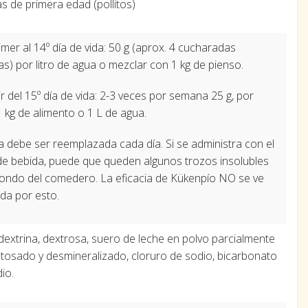
as de primera edad (pollitos)
imer al 14º día de vida: 50 g (aprox. 4 cucharadas
s) por litro de agua o mezclar con 1 kg de pienso.
ir del 15º día de vida: 2-3 veces por semana 25 g, por
 kg de alimento o 1 L de agua.
a debe ser reemplazada cada día. Si se administra con el
de bebida, puede que queden algunos trozos insolubles
fondo del comedero. La eficacia de Kükenpío NO se ve
da por esto.
extrina, dextrosa, suero de leche en polvo parcialmente
tosado y desmineralizado, cloruro de sodio, bicarbonato
dio.