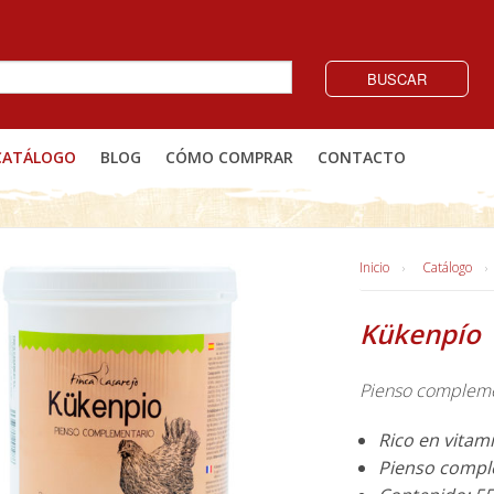
BUSCAR
CATÁLOGO
BLOG
CÓMO COMPRAR
CONTACTO
Inicio
Catálogo
Kükenpío
Pienso complemen
Rico en vitami
Pienso comple