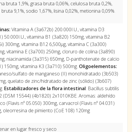
na bruta 1,9%, grasa bruta 0,06%, celulosa bruta 0,2%,
 bruta 9,1%, sodio 1,67%, lisina 0,02%, metionina 0,09%.
inas:
Vitamina A (3a672b) 200.000I.U., vitamina D3
) 50.000I.U., vitamina B1 (3a820) 150mg, vitamina B2
i) 300mg, vitamina B12 6,500μg, vitamina C (3a300)
g, vitamina E (3a700) 250mg, cloruro de colina (3a890)
g, niacinamida (3a315) 650mg, D-panthotenate de calcio
1) 150mg, vitamina K3 (3a710) 500mg.
Oligoelementos:
neso/sulfato de manganeso (II) monohidratado (3b503)
mg, quelato de zinc/hidratado de zinc (sólido) (3b607)
g.
Estabilizadores de la flora intestinal
: Bacillus subtilis
2 (DSM 15544) (4b1820) 2x1010KBE. Aromas: aldehído
co (Flavis nº 05.050) 300mg, carvacrol (Flavis nº 04.031)
, oleorresina de pimiento (CoE 108) 120mg
nar en lugar fresco y seco