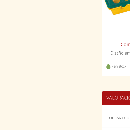
Come
Diseño ant
- en stock
VALORACI
Todavía no 