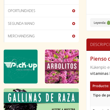
OPORTUNIDADES
Leyenda:
SEGUNDA MANO
MERCHANDISING
DESCRIPC
Pienso 
Kükenpío e
vitaminas 
Producto:
Tipo de p