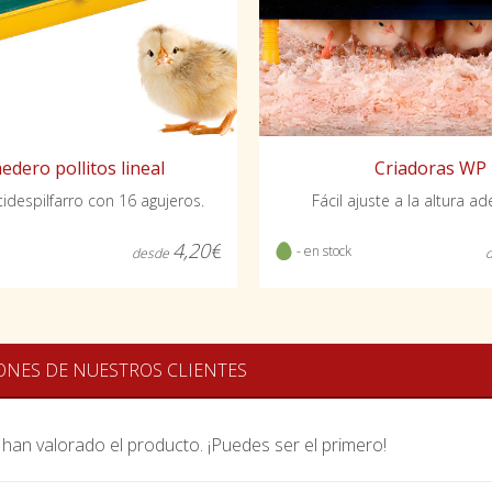
Criadoras WP
dero pollitos lineal
Fácil ajuste a la altura 
idespilfarro con 16 agujeros.
4,20€
- en stock
desde
ONES DE NUESTROS CLIENTES
han valorado el producto. ¡Puedes ser el primero!