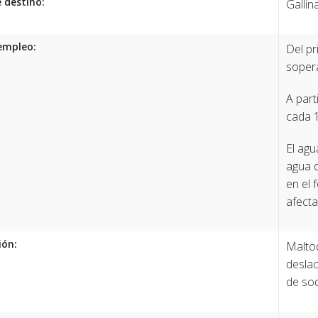
 destino:
Gallin
empleo:
Del pr
sopera
A part
cada 1
El agu
agua 
en el 
afecta
ión:
Maltod
deslac
de so