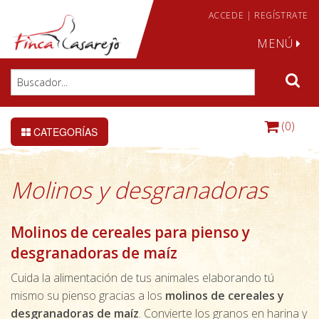
ACCEDE
|
REGÍSTRATE
MENÚ
(0)
CATEGORÍAS
Molinos y desgranadoras
Molinos de cereales para pienso y
desgranadoras de maíz
Cuida la alimentación de tus animales elaborando tú
mismo su pienso gracias a los
molinos de cereales y
desgranadoras de maíz
. Convierte los granos en harina y