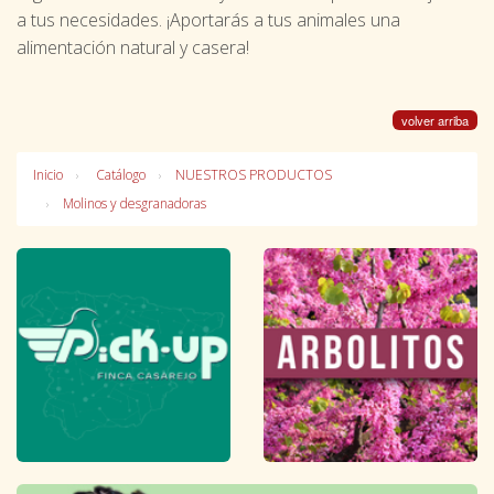
a tus necesidades. ¡Aportarás a tus animales una
alimentación natural y casera!
volver arriba
Inicio
Catálogo
NUESTROS PRODUCTOS
Molinos y desgranadoras