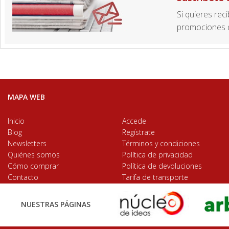
Si quieres rec
promociones d
MAPA WEB
Inicio
Accede
Blog
Regístrate
Newsletters
Términos y condiciones
Quiénes somos
Política de privacidad
Cómo comprar
Política de devoluciones
Contacto
Tarifa de transporte
NUESTRAS PÁGINAS