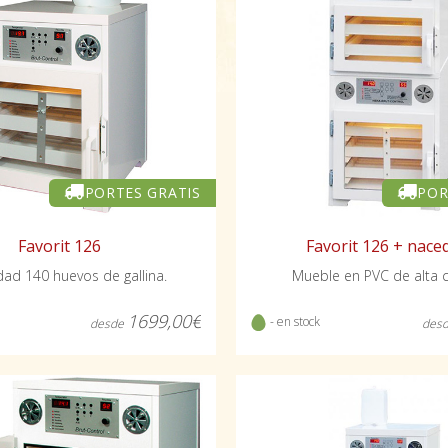
PORTES GRATIS
POR
Favorit 126
Favorit 126 + nace
ad 140 huevos de gallina.
Mueble en PVC de alta c
1699,00€
- en stock
desde
des