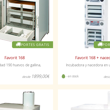
PORTES GRATIS
POR
Favorit 168
Favorit 168 + nace
ad 190 huevos de gallina,
Incubadora y nacedora en 
1899,00€
- en stock
desde
des