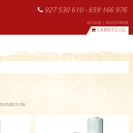
927 530 610 - 659 166 976
ACCEDE
|
REGÍSTRATE
CARRITO
(0)
utomático de