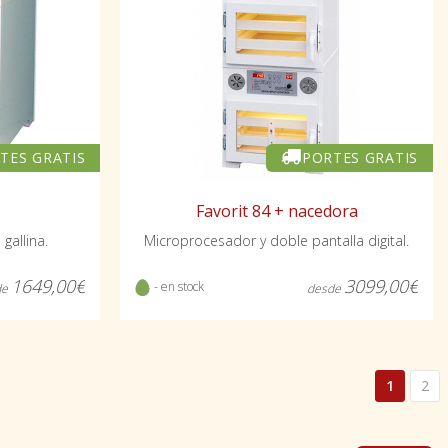
TES GRATIS
PORTES GRATIS
Favorit 84 + nacedora
gallina.
Microprocesador y doble pantalla digital.
1649,00€
3099,00€
- en stock
de
desde
1
2