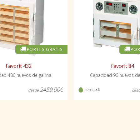
PORTES GRATIS
POR
Favorit 432
Favorit 84
ad 480 huevos de gallina.
Capacidad 96 huevos de 
2459,00€
- en stock
desde
des