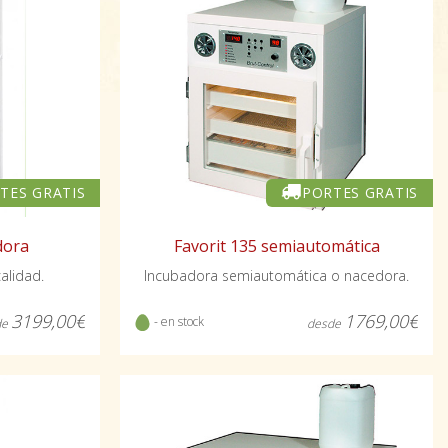
TES GRATIS
PORTES GRATIS
dora
Favorit 135 semiautomática
alidad.
Incubadora semiautomática o nacedora.
3199,00€
1769,00€
- en stock
de
desde