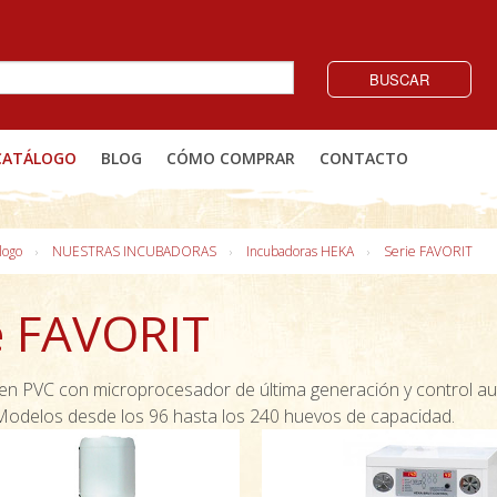
BUSCAR
CATÁLOGO
BLOG
CÓMO COMPRAR
CONTACTO
logo
NUESTRAS INCUBADORAS
Incubadoras HEKA
Serie FAVORIT
e FAVORIT
en PVC con microprocesador de última generación y control a
Modelos desde los 96 hasta los 240 huevos de capacidad.