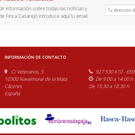
ibir información sobre todas las noticias y
e Finca Casarejo introduce aquí tu email.
INFORMACIÓN DE CONTACTO
C/ Veteranos, 3
927 530 610 - 659
10300 Navalmoral de la Mata
De 9:00 a 14:00 h
Cáceres
De 15:30 a 18:30 h.
España