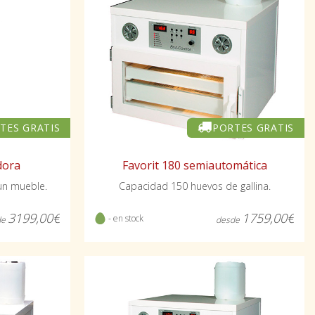
TES GRATIS
PORTES GRATIS
dora
Favorit 180 semiautomática
un mueble.
Capacidad 150 huevos de gallina.
3199,00€
1759,00€
- en stock
de
desde