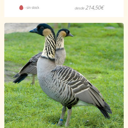
214,50€
- sin stock
desde