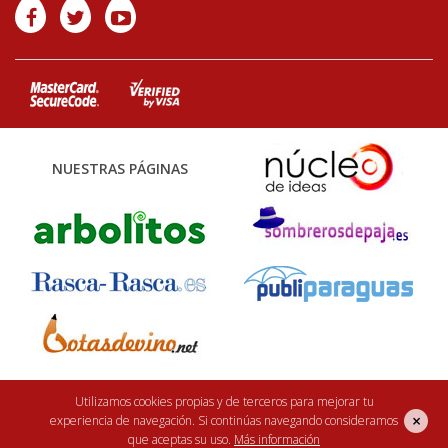
NUESTRAS PÁGINAS
Utilizamos cookies propias y de terceros para mejorar tu
Finca Casarejo 2026. Núcleo Zoológico: 122CC0001. Desarrollo web:
efe6
×
experiencia de navegación. Si continúas navegando consideramos
<Rebuilding ideas/>
que aceptas su uso.
Más información