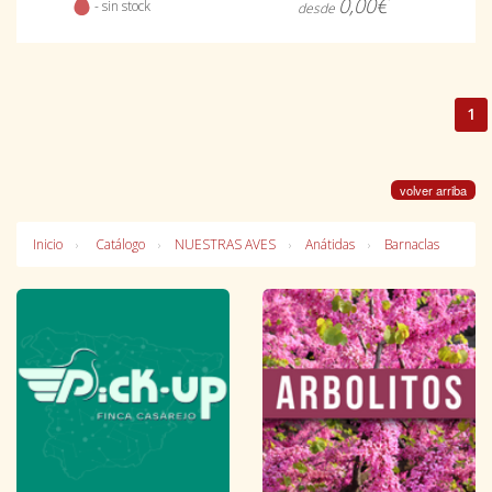
0,00€
- sin stock
desde
1
volver arriba
Inicio
Catálogo
NUESTRAS AVES
Anátidas
Barnaclas