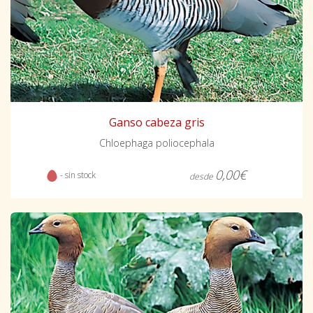
Ganso cabeza gris
Chloephaga poliocephala
0,00€
- sin stock
desde