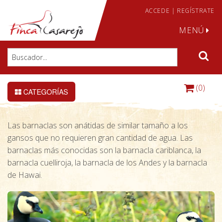
ACCEDE
|
REGÍSTRATE
MENÚ
(0)
CATEGORÍAS
Las barnaclas son anátidas de similar tamaño a los
gansos que no requieren gran cantidad de agua. Las
barnaclas más conocidas son la barnacla cariblanca, la
barnacla cuelliroja, la barnacla de los Andes y la barnacla
de Hawai.