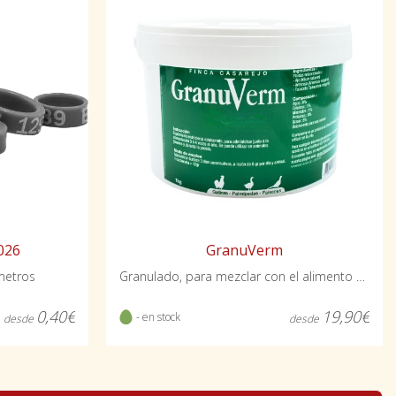
GranuVerm
2026
Granulado, para mezclar con el alimento base
ámetros
19,90€
0,40€
- en stock
desde
desde