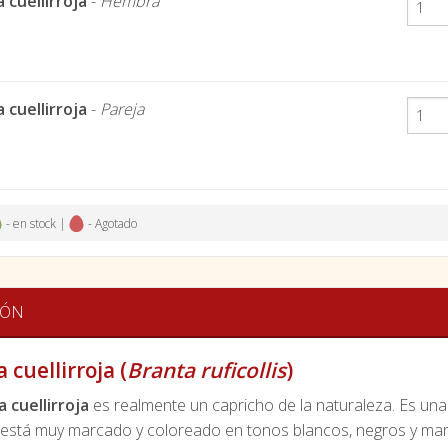
 cuellirroja
-
Hembra
 cuellirroja
-
Pareja
- en stock |
- Agotado
IÓN
 cuellirroja (
Branta ruficollis
)
 cuellirroja
es realmente un capricho de la naturaleza. Es un
 está muy marcado y coloreado en tonos blancos, negros y marr