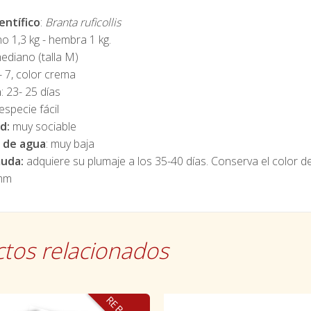
entífico
:
Branta ruficollis
o 1,3 kg - hembra 1 kg.
mediano (talla M)
 - 7, color crema
n
: 23- 25 días
especie fácil
d:
muy sociable
 de agua
: muy baja
uda:
adquiere su plumaje a los 35-40 días. Conserva el color de
mm
tos relacionados