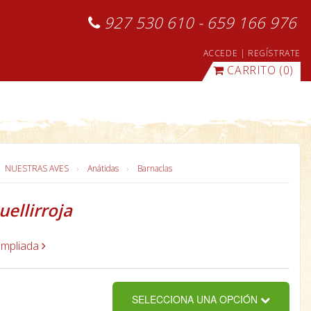
927 530 610 - 659 166 976
ACCEDE
|
REGÍSTRATE
CARRITO
(0)
NUESTRAS AVES
Anátidas
Barnaclas
uellirroja
ampliada
SELECCIONA UNA OPCIÓN