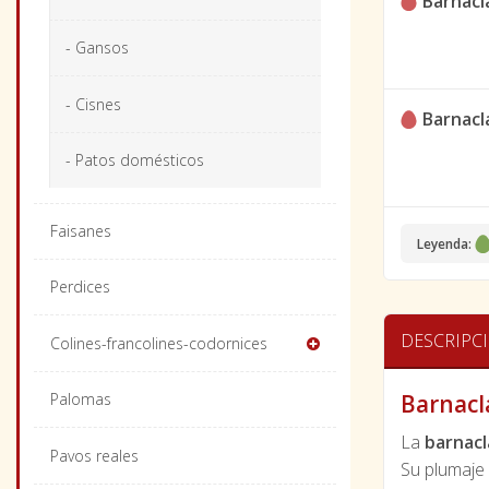
Barnacla
- Gansos
- Cisnes
Barnacla
- Patos domésticos
Faisanes
Leyenda:
Perdices
DESCRIPC
Colines-francolines-codornices
Barnacla
Palomas
La
barnacla
Pavos reales
Su plumaje