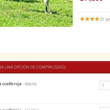
4/
NA UNA OPCIÓN DE COMPRA (SEXO)
 cuellirroja
-
Macho