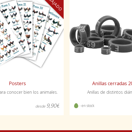
REBAJADO
Posters
Anillas cerradas 
ra conocer bien los animales.
Anillas de distintos di
9,90€
- en stock
desde