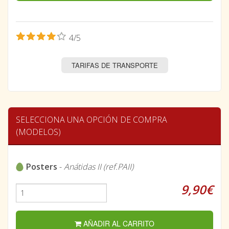
4/5
TARIFAS DE TRANSPORTE
SELECCIONA UNA OPCIÓN DE COMPRA
(MODELOS)
Posters
-
Anátidas II (ref.PAII)
9,90€
AÑADIR AL CARRITO