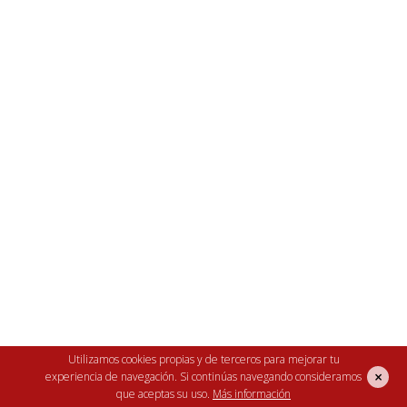
Utilizamos cookies propias y de terceros para mejorar tu
×
experiencia de navegación. Si continúas navegando consideramos
que aceptas su uso.
Más información