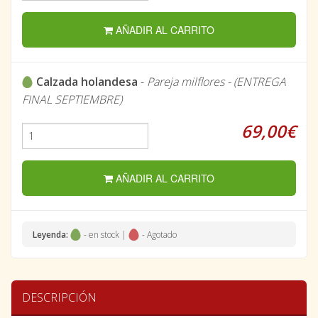
AÑADIR AL CARRITO
Calzada holandesa
-
Pareja milflores - (ENTREGA
FINAL SEPTIEMBRE)
69,00€
AÑADIR AL CARRITO
Leyenda:
- en stock |
- Agotado
DESCRIPCIÓN