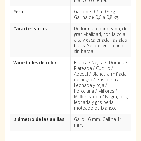
blanco o crema.
Peso:
Gallo de 0,7 a 0,9 kg.
Gallina de 0,6 a 0,8 kg.
Características:
De forma redondeada, de
gran vitalidad, con la cola
alta y escalonada, las alas
bajas. Se presenta con o
sin barba
Variedades de color:
Blanca / Negra / Dorada /
Plateada / Cuclillo /
Abedul / Blanca armiñada
de negro / Gris perla /
Leonada y roja /
Porcelana / Milfores /
Milflores león / Negra, roja,
leonada y gris perla
moteado de blanco.
Diámetro de las anillas:
Gallo 16 mm. Gallina 14
mm.