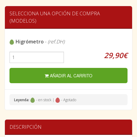
SELECCIONA UNA OPCIÓN DE COMPRA
(MODELOS)
Higrómetro
-
(ref.DH)
29,90€
AÑADIR AL CARRITO
Leyenda:
- en stock |
- Agotado
DESCRIPCIÓN