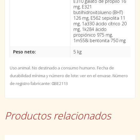
E310 galato de propilo 16
mg, E321
butilhidroxitolueno (BHT)
126 mg, E562 sepiolita 11
mg, 1a330 ácido cítrico 20
mg, 1k284 ácido
propiónico 975 mg,
1m558i bentonita 750 mg
Peso neto:
5 kg
Uso animal. No destinado a consumo humano.
Fecha de
durabilidad mínima y número de lote: ver en el envase. Número
α
de registro fabricante:
BE2113
Productos relacionados