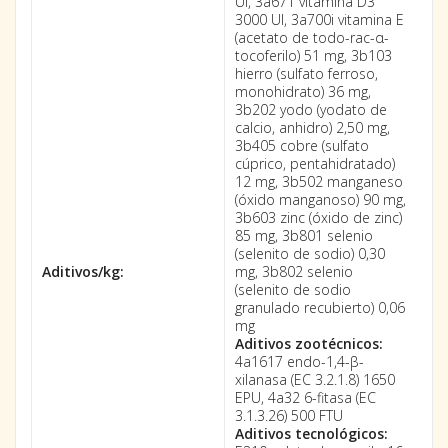
UI, 3a671 vitamina D3
3000 UI, 3a700i vitamina E
(acetato de todo-rac-α-
tocoferilo) 51 mg, 3b103
hierro (sulfato ferroso,
monohidrato) 36 mg,
3b202 yodo (yodato de
calcio, anhidro) 2,50 mg,
3b405 cobre (sulfato
cúprico, pentahidratado)
12 mg, 3b502 manganeso
(óxido manganoso) 90 mg,
3b603 zinc (óxido de zinc)
85 mg, 3b801 selenio
(selenito de sodio) 0,30
Aditivos/kg:
mg, 3b802 selenio
(selenito de sodio
granulado recubierto) 0,06
mg
Aditivos zootécnicos:
4a1617 endo-1,4-β-
xilanasa (EC 3.2.1.8) 1650
EPU, 4a32 6-fitasa (EC
3.1.3.26) 500 FTU
Aditivos tecnológicos: