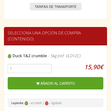
TARIFAS DE TRANSPORTE
SELECCIONA UNA OPCIÓN DE COMPRA
(CONTENIDO)
Duck 1&2 crumble
-
5kg (ref. VLD12C)
15,90€
AÑADIR AL CARRITO
Leyenda:
- en stock |
- Agotado