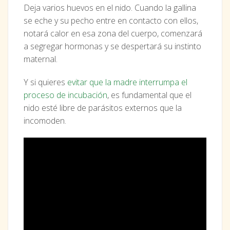
Deja varios huevos en el nido. Cuando la gallina
se eche y su pecho entre en contacto con ellos,
notará calor en esa zona del cuerpo, comenzará
a segregar hormonas y se despertará su instinto
maternal.
Y si quieres
evitar que la madre interrumpa el
proceso de incubación
, es fundamental que el
nido esté libre de parásitos externos que la
incomoden.