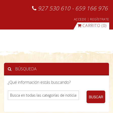
927 530 610 - 659 166 976
ACCEDE
|
REGÍSTRATE
CARRITO
(0)
BÚSQUEDA
¿Qué información estás buscando?
BUSCAR