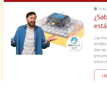
24 de j
¿Sab
está
Las inc
prolife
dan las
presenc
estos 
LE
02 de f
Guía