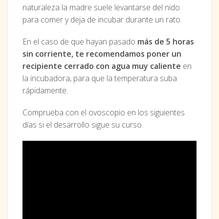
naturaleza la madre suele levantarse del nido
para comer y deja de incubar durante un rato.
En el caso de que hayan pasado
más de 5 horas
sin corriente, te recomendamos poner un
recipiente cerrado con agua muy caliente
en
la incubadora, para que la temperatura suba
rápidamente.
Comprueba con el ovoscopio en los siguientes
días si el desarrollo sigue su curso.