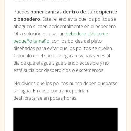
Puedes
poner canicas dentro de tu recipiente
o bebedero
. Este relleno evita que los pollitos se
ahoguen si caen accidentalmente en el bebedero.
Otra solución es usar un
bebedero clásico de
pequeño tamaño
, con los bordes del plato
diseñados para evitar que los pollitos se cuelen.
Colócalo en el suelo, asegúrate varias veces al
día de que el agua sigue siendo accesible y no
está sucia por desperdicios o excrementos.
No olvides que los pollitos nunca deben quedarse
sin agua. En caso contrario, podrían
deshidratarse en pocas horas.