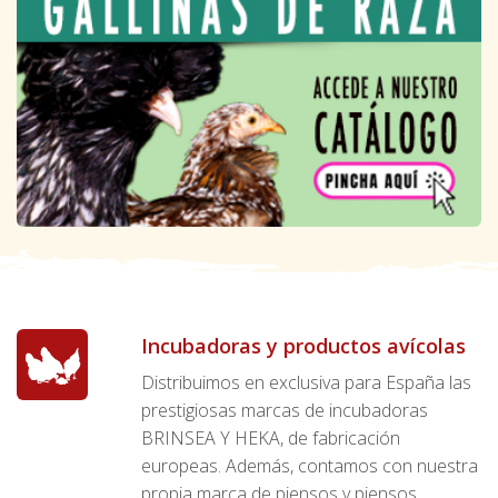
Incubadoras y productos avícolas
Distribuimos en exclusiva para España las
prestigiosas marcas de incubadoras
BRINSEA Y HEKA, de fabricación
europeas. Además, contamos con nuestra
propia marca de piensos y piensos