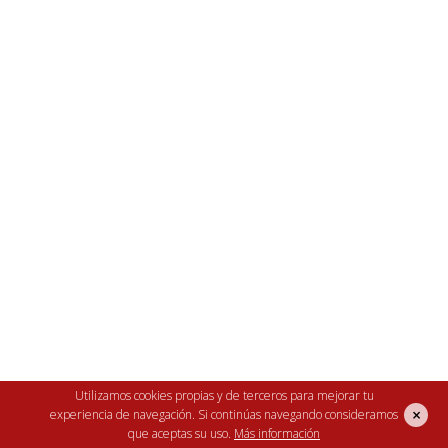
02 de septiembre de 2022
¿Por qué las gallinas ponen
menos en otoño?
Las
gallinas mudan la pluma a finales de
verano
y comienzan a emplumarse en otoño. En
este periodo, las proteínas que el animal ingiere
van destinadas a renovar el plumaje y por tanto el
cuerpo no gasta proteínas en la generación de
huevos. Es una forma de garantizar que el ave
estará "vestida" cuando llegue el frío.
Utilizamos cookies propias y de terceros para mejorar tu
×
experiencia de navegación. Si continúas navegando consideramos
Además, recordamos que
las horas de luz
que aceptas su uso.
Más información