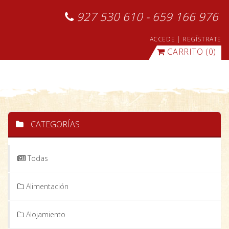
927 530 610 - 659 166 976
ACCEDE
|
REGÍSTRATE
CARRITO
(0)
CATEGORÍAS
Todas
Alimentación
Alojamiento