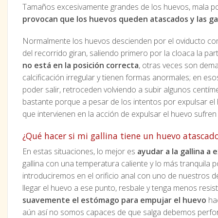
Tamaños excesivamente grandes de los huevos, mala pos
provocan que los huevos queden atascados y las gal
Normalmente los huevos descienden por el oviducto con 
del recorrido giran, saliendo primero por la cloaca la 
no está en la posición correcta
, otras veces son dem
calcificación irregular y tienen formas anormales; en es
poder salir, retroceden volviendo a subir algunos centím
bastante porque a pesar de los intentos por expulsar el
que intervienen en la acción de expulsar el huevo sufr
¿Qué hacer si mi gallina tiene un huevo atascad
En estas situaciones, lo mejor es
ayudar a la gallina a 
gallina con una temperatura caliente y lo más tranquila po
introduciremos en el orificio anal con uno de nuestros 
llegar el huevo a ese punto, resbale y tenga menos resi
suavemente el estómago para empujar el huevo
hac
aún así no somos capaces de que salga debemos perfor