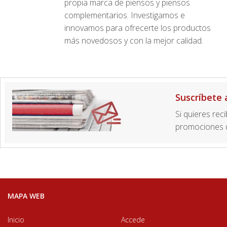
propia marca de piensos y piensos
complementarios. Investigamos e
innovamos para ofrecerte los productos
más novedosos y con la mejor calidad.
Suscríbete 
Si quieres rec
promociones d
MAPA WEB
Inicio
Accede