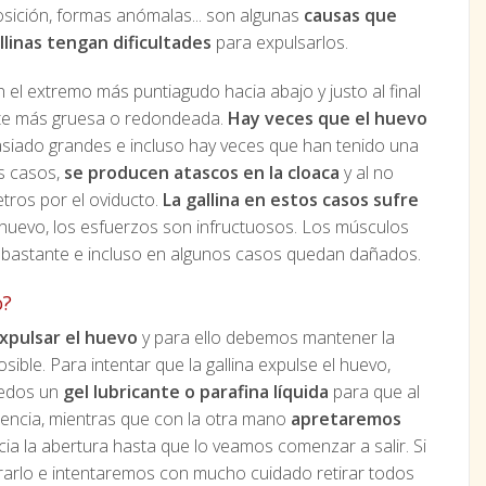
ición, formas anómalas... son algunas
causas que
linas tengan dificultades
para expulsarlos.
el extremo más puntiagudo hacia abajo y justo al final
parte más gruesa o redondeada.
Hay veces que el huevo
asiado grandes e incluso hay veces que han tenido una
os casos,
se producen atascos en la cloaca
y al no
etros por el oviducto.
La gallina en estos casos sufre
 huevo, los esfuerzos son infructuosos. Los músculos
en bastante e incluso en algunos casos quedan dañados.
o?
expulsar el huevo
y para ello debemos mantener la
sible. Para intentar que la gallina expulse el huevo,
dedos un
gel lubricante o parafina líquida
para que al
stencia, mientras que con la otra mano
apretaremos
ia la abertura hasta que lo veamos comenzar a salir. Si
arlo e intentaremos con mucho cuidado retirar todos