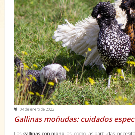
04 de enero de 2022
Gallinas moñudas: cuidados espec
Las
gallinas con moño
, así como las barbudas, necesita