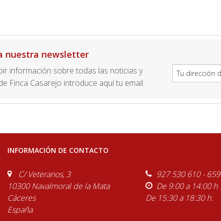
a nuestra newsletter
ibir información sobre todas las noticias y
e Finca Casarejo introduce aquí tu email.
INFORMACIÓN DE CONTACTO
C/ Veteranos, 3
927 530 610 - 659
10300 Navalmoral de la Mata
De 9:00 a 14:00 h
Cáceres
De 15:30 a 18:30 h.
España