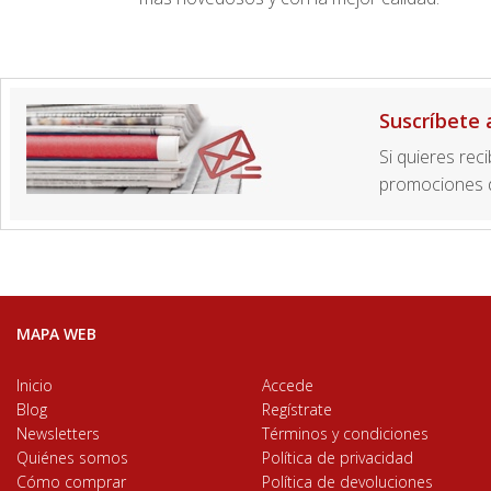
Suscríbete 
Si quieres rec
promociones d
MAPA WEB
Inicio
Accede
Blog
Regístrate
Newsletters
Términos y condiciones
Quiénes somos
Política de privacidad
Cómo comprar
Política de devoluciones