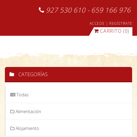
927 530 610 - 659 166 976
ACCEDE
|
REGÍSTRATE
CARRITO
(0)
CATEGORÍAS
Todas
Alimentación
Alojamiento