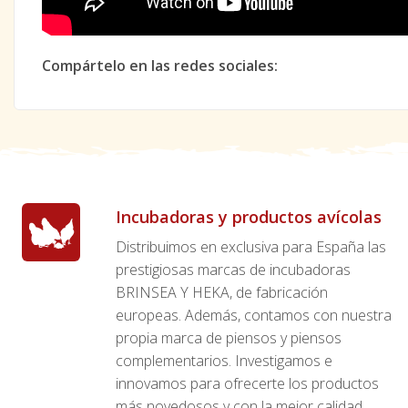
Compártelo en las redes sociales:
Incubadoras y productos avícolas
Distribuimos en exclusiva para España las
prestigiosas marcas de incubadoras
BRINSEA Y HEKA, de fabricación
europeas. Además, contamos con nuestra
propia marca de piensos y piensos
complementarios. Investigamos e
innovamos para ofrecerte los productos
más novedosos y con la mejor calidad.