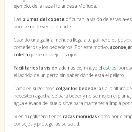
ejemplo, de la raza Holandesa Moñuda.
Las
plumas del copete
dificultan la visión de estas ave
porque no te ven acercarte.
Cuando una gallina moñuda llega a tu gallinero es posib
comederos y los bebederos. Por este motivo,
aconsejam
coleta
que le despeje los ojos.
Facilitarles la visión
además disminuye el
estrés
, porqu
el ladrido de un perro sin saber dónde está el peligro.
También sugerimos
colgar los bebederos
a la altura d
necesiten agacharse para beber y no se mojen el plumaje
agua elevada del suelo sirve para mantenerla limpia por
Si en tu gallinero tienes
razas moñudas
como por ejemp
consejos y protegerás su salud.