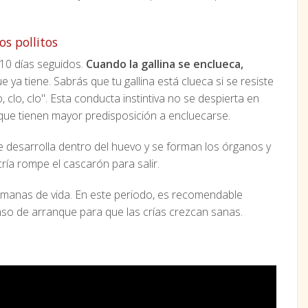
os pollitos
 10 días seguidos.
Cuando la gallina se enclueca,
e ya tiene. Sabrás que tu gallina está clueca si se resiste
 clo, clo". Esta conducta instintiva no se despierta en
que tienen mayor predisposición a encluecarse.
e desarrolla dentro del huevo y se forman los órganos y
cría rompe el cascarón para salir.
 semanas de vida. En este periodo, es recomendable
nso de arranque para que las crías crezcan sanas.