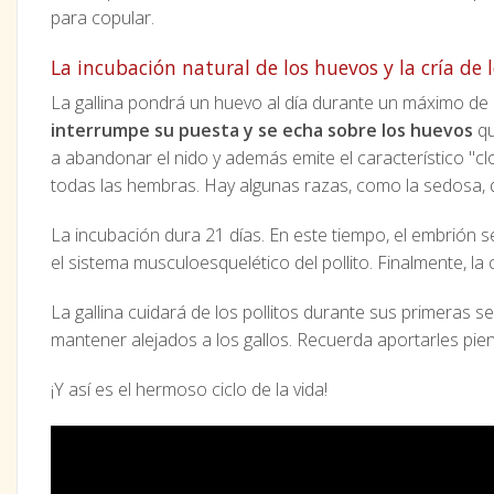
para copular.
La incubación natural de los huevos y la cría de l
La gallina pondrá un huevo al día durante un máximo de
interrumpe su puesta y se echa sobre los huevos
qu
a abandonar el nido y además emite el característico "clo,
todas las hembras. Hay algunas razas, como la sedosa, 
La incubación dura 21 días. En este tiempo, el embrión s
el sistema musculoesquelético del pollito. Finalmente, la 
La gallina cuidará de los pollitos durante sus primeras
mantener alejados a los gallos. Recuerda aportarles pie
¡Y así es el hermoso ciclo de la vida!