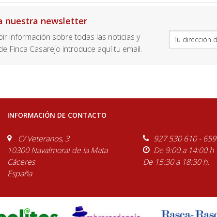
a nuestra newsletter
ibir información sobre todas las noticias y
e Finca Casarejo introduce aquí tu email.
INFORMACIÓN DE CONTACTO
C/ Veteranos, 3
927 530 610 - 659
10300 Navalmoral de la Mata
De 9:00 a 14:00 h
Cáceres
De 15:30 a 18:30 h.
España