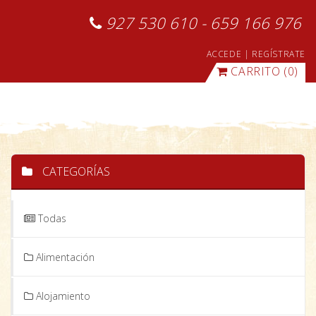
927 530 610 - 659 166 976
ACCEDE
|
REGÍSTRATE
CARRITO
(0)
CATEGORÍAS
Todas
Alimentación
Alojamiento