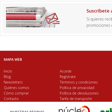
Suscríbete 
Si quieres rec
promociones d
MAPA WEB
Inicio
Accede
Blog
Regístrate
Newsletters
Términos y condiciones
Quiénes somos
Política de privacidad
Cómo comprar
Política de devoluciones
Contacto
Tarifa de transporte
NUESTRAS PÁGINAS