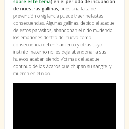
sobre este tema
) en el periodo de incubación
de nuestras gallinas,
pues una falta de
prevención o vigilancia puede traer nefastas
consecuencias. Algunas gallinas, debido al ataque
de estos parásitos, abandonan el nido muriendo
los embriones dentro del huevo como
consecuencia del enfriamiento y otras cuyo
instinto materno no les deja abandonar a sus
huevos acaban siendo víctimas del ataque
continuo de los ácaros que chupan su sangre y
mueren en el nido.