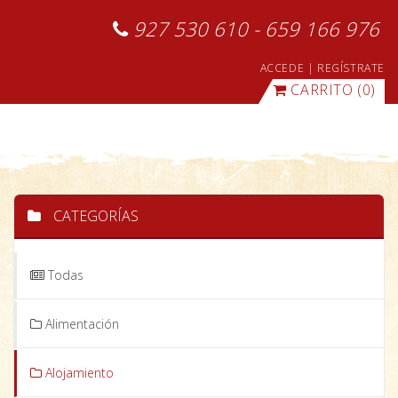
927 530 610 - 659 166 976
ACCEDE
|
REGÍSTRATE
CARRITO
(0)
CATEGORÍAS
Todas
Alimentación
Alojamiento