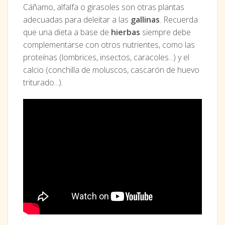
Cáñamo, alfalfa o girasoles son otras plantas
adecuadas para deleitar a las
gallinas
. Recuerda
que una dieta a base de
hierbas
siempre debe
complementarse con otros nutrientes, como las
proteínas (lombrices, insectos, caracoles...) y el
calcio (conchilla de moluscos, cascarón de huevo
triturado...).