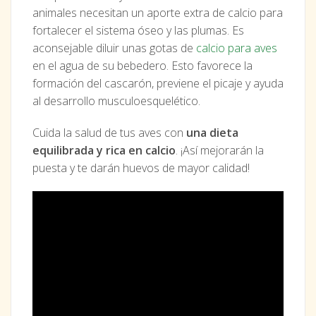
animales necesitan un aporte extra de calcio para
fortalecer el sistema óseo y las plumas. Es
aconsejable diluir unas gotas de
calcio para aves
en el agua de su bebedero. Esto favorece la
formación del cascarón, previene el picaje y ayuda
al desarrollo musculoesquelético.
Cuida la salud de tus aves con
una dieta
equilibrada y rica en calcio
. ¡Así mejorarán la
puesta y te darán huevos de mayor calidad!