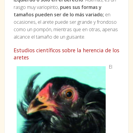
rasgo muy variopinto,
pues sus formas y
tamaños pueden ser de lo más variado;
en
ocasiones, el arete puede ser grande y frondoso
como un pompón, mientras que en otras, apenas
alcance el tamaño de un guisante.
Estudios científicos sobre la herencia de los
aretes
El