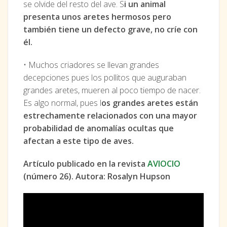
se olvide del resto del ave. S
i un animal
presenta unos aretes hermosos pero
también tiene un defecto grave, no críe con
él.
• Muchos criadores se llevan grandes
decepciones pues los pollitos que auguraban
grandes aretes, mueren al poco tiempo de nacer.
Es algo normal, pues l
os grandes aretes están
estrechamente relacionados con una mayor
probabilidad de anomalías ocultas que
afectan a este tipo de aves.
Artículo publicado en la revista
AVIOCIO
(número 26). Autora: Rosalyn Hupson