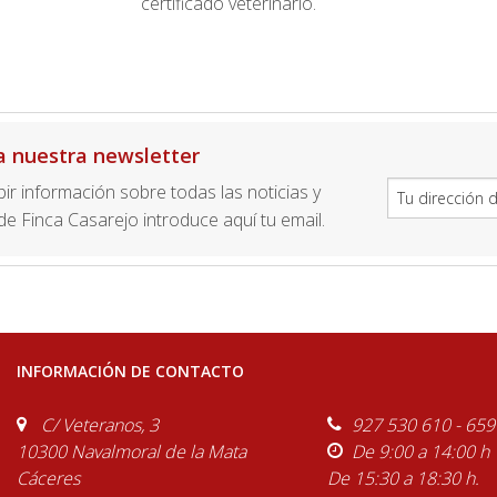
certificado veterinario.
a nuestra newsletter
ibir información sobre todas las noticias y
e Finca Casarejo introduce aquí tu email.
INFORMACIÓN DE CONTACTO
C/ Veteranos, 3
927 530 610 - 659
10300 Navalmoral de la Mata
De 9:00 a 14:00 h
Cáceres
De 15:30 a 18:30 h.