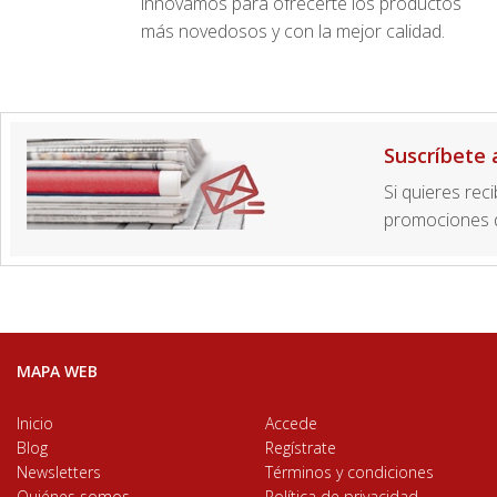
innovamos para ofrecerte los productos
más novedosos y con la mejor calidad.
Suscríbete 
Si quieres rec
promociones d
MAPA WEB
Inicio
Accede
Blog
Regístrate
Newsletters
Términos y condiciones
Quiénes somos
Política de privacidad