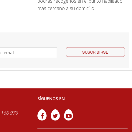
podrás recogerlos en el punto habilitado
más cercano a su domicilio.
SUSCRIBIRSE
SÍGUENOS EN
 166 976