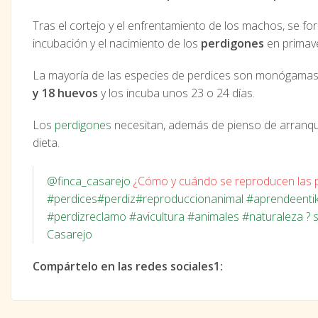
Tras el cortejo y el enfrentamiento de los machos, se for
incubación y el nacimiento de los
perdigones
en primav
La mayoría de las especies de perdices son monógamas
y 18 huevos
y los incuba unos 23 o 24 días.
Los
perdigones
necesitan, además de pienso de arranque
dieta.
@finca_casarejo
¿Cómo y cuándo se reproducen las p
#perdices
#perdiz
#reproduccionanimal
#aprendeenti
#perdizreclamo
#avicultura
#animales
#naturaleza
? 
Casarejo
Compártelo en las redes sociales1: