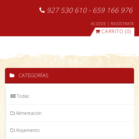
927 530 610 - 659 166 976
ACCEDE
|
REGÍSTRATE
CARRITO
(0)
CATEGORÍAS
Todas
Alimentación
Alojamiento