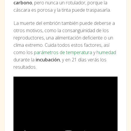
carbono
, pero nunca un rotulador, porque la
cáscara es porosa y la tinta puede traspasarla.
La muerte del embrión también puede deberse a
otros motivos, como la consanguinidad de los
reproductores, una alimentación deficiente o un
clima extremo. Cuida todos estos factores, así
como los
parámetros de temperatura
y
humedad
durante la
incubación
, y en 21 días verás los
resultados.