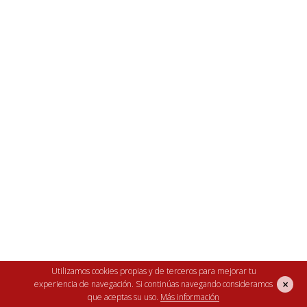
06 de enero de 2022
Qué gallinas ponen huevos de
dos yemas
¿Has abierto un
huevo
y te has llevado la
sorpresa de ver
dos yemas
?
No hay ninguna
variedad concreta de gallina que ponga
huevos de dos yemas
, sino que es algo que
sucede de forma eventual en cualquier raza.
Un retraso o una precipitación en la ovulación
Utilizamos cookies propias y de terceros para mejorar tu
provocan que
dos yemas se envuelvan dentro
×
experiencia de navegación. Si continúas navegando consideramos
de un mismo cascarón
. Esto es más frecuente
que aceptas su uso.
Más información