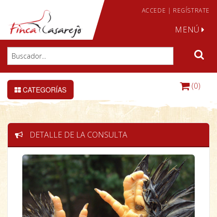
ACCEDE
|
REGÍSTRATE
MENÚ
(0)
CATEGORÍAS
DETALLE DE LA CONSULTA