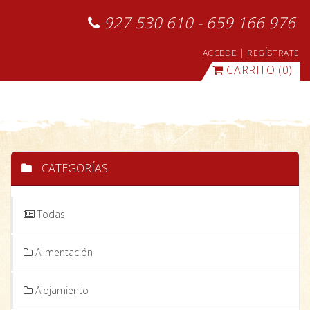
927 530 610 - 659 166 976
ACCEDE
|
REGÍSTRATE
CARRITO
(0)
CATEGORÍAS
Todas
Alimentación
Alojamiento