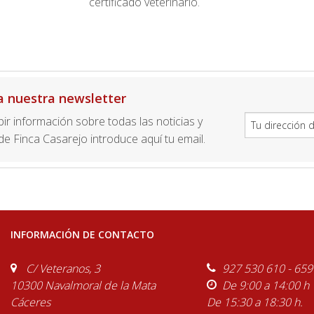
certificado veterinario.
a nuestra newsletter
ibir información sobre todas las noticias y
e Finca Casarejo introduce aquí tu email.
INFORMACIÓN DE CONTACTO
C/ Veteranos, 3
927 530 610 - 659
10300 Navalmoral de la Mata
De 9:00 a 14:00 h
Cáceres
De 15:30 a 18:30 h.