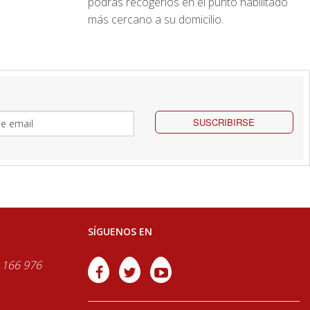
podrás recogerlos en el punto habilitado
más cercano a su domicilio.
SUSCRIBIRSE
SÍGUENOS EN
 166 976