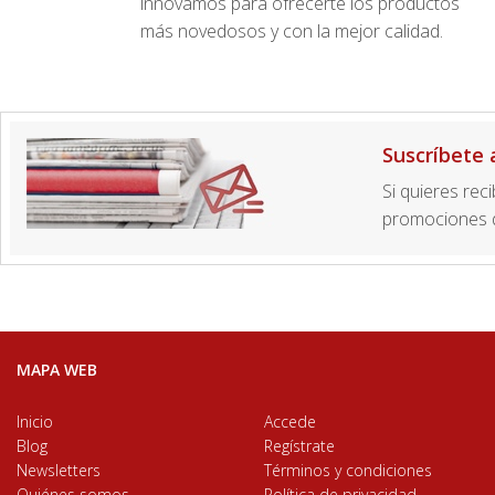
innovamos para ofrecerte los productos
más novedosos y con la mejor calidad.
Suscríbete 
Si quieres rec
promociones d
MAPA WEB
Inicio
Accede
Blog
Regístrate
Newsletters
Términos y condiciones
Quiénes somos
Política de privacidad