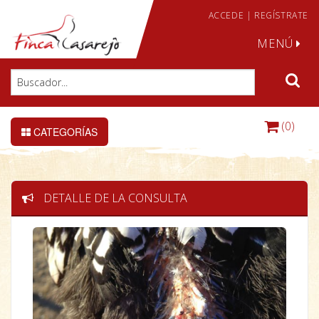
ACCEDE
|
REGÍSTRATE
MENÚ
(0)
CATEGORÍAS
DETALLE DE LA CONSULTA