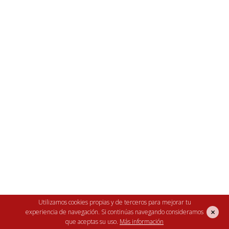
03 de marzo de 2022
Beneficios del vinagre de
manzana para las gallinas
El
vinagre de manzana
es excelente para
añadirlo en el
bebedero de tus gallinas
, ¿sabes
por qué?
El vinagre de manzana cambia el pH del agua y de
esta forma impide el crecimiento de bacterias
dentro del depósito. De igual modo, en el aparato
Utilizamos cookies propias y de terceros para mejorar tu
digestivo de los animales, va a cambiar el pH y a
×
experiencia de navegación. Si continúas navegando consideramos
eliminar los parásitos internos, impidiendo que
que aceptas su uso.
Más información