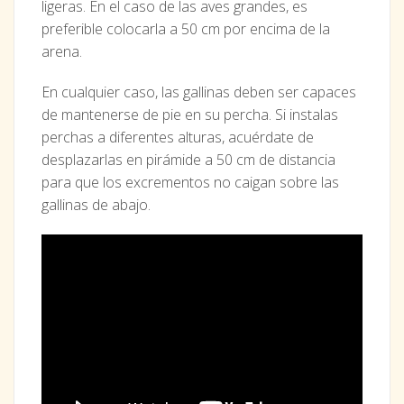
ligeras. En el caso de las aves grandes, es
preferible colocarla a 50 cm por encima de la
arena.
En cualquier caso, las gallinas deben ser capaces
de mantenerse de pie en su percha. Si instalas
perchas a diferentes alturas, acuérdate de
desplazarlas en pirámide a 50 cm de distancia
para que los excrementos no caigan sobre las
gallinas de abajo.