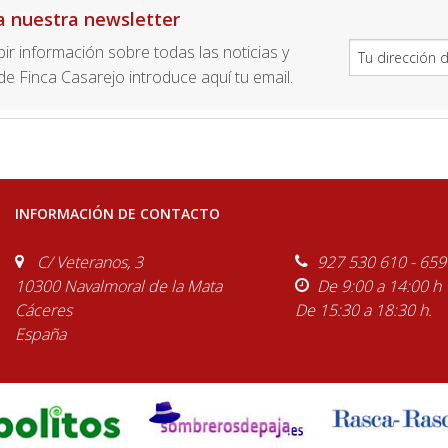
a nuestra newsletter
ibir información sobre todas las noticias y
e Finca Casarejo introduce aquí tu email.
INFORMACIÓN DE CONTACTO
C/ Veteranos, 3
927 530 610 - 659
10300 Navalmoral de la Mata
De 9:00 a 14:00 h
Cáceres
De 15:30 a 18:30 h.
España