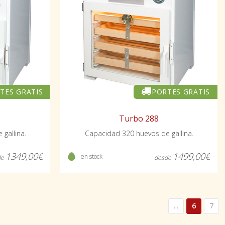
TES GRATIS
PORTES GRATIS
Turbo 288
gallina.
Capacidad 320 huevos de gallina.
1349,00€
1499,00€
- en stock
de
desde
...
6
7