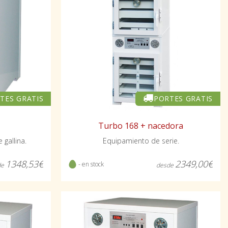
PORTES GRATIS
TES GRATIS
Turbo 168 + nacedora
Equipamiento de serie.
gallina.
2349,00€
1348,53€
- en stock
desde
de