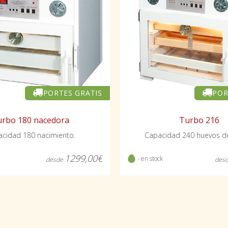
PORTES GRATIS
POR
rbo 180 nacedora
Turbo 216
cidad 180 nacimiento.
Capacidad 240 huevos de 
1299,00€
- en stock
desde
des