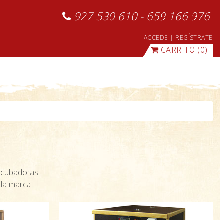
927 530 610 - 659 166 976
ACCEDE
|
REGÍSTRATE
CARRITO
(0)
incubadoras
 la marca