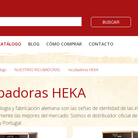
BUSCAR
CATÁLOGO
BLOG
CÓMO COMPRAR
CONTACTO
logo
NUESTRAS INCUBADORAS
Incubadoras HEKA
badoras HEKA
logía y fabricación alemana son las señas de identidad de las 
mente las mejores del mercado. Somos el distribuidor oficial de
 Portugal.