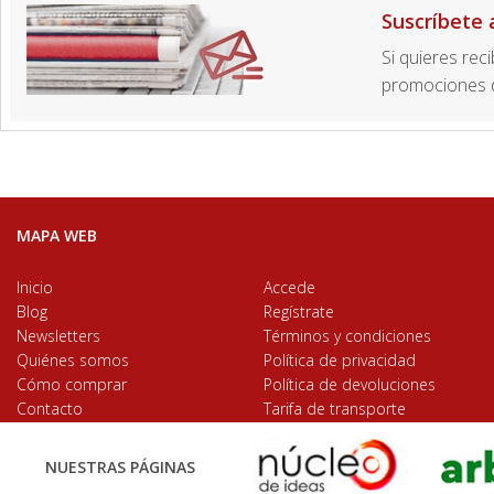
Suscríbete 
Si quieres rec
promociones d
MAPA WEB
Inicio
Accede
Blog
Regístrate
Newsletters
Términos y condiciones
Quiénes somos
Política de privacidad
Cómo comprar
Política de devoluciones
Contacto
Tarifa de transporte
NUESTRAS PÁGINAS