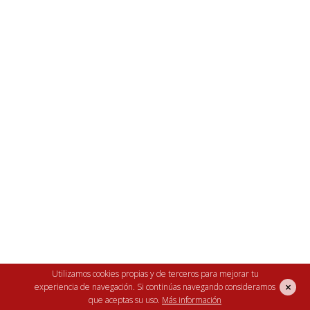
Equipamiento de serie.
Utilizamos cookies propias y de terceros para mejorar tu
×
experiencia de navegación. Si continúas navegando consideramos
Capaciad 190 incubación+150 nacimiento
que aceptas su uso.
Más información