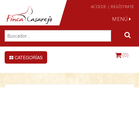
ACCEDE
|
REGÍSTRATE
MENÚ
(0)
CATEGORÍAS
Turbo 168 + nacedora