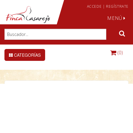
ACCEDE
|
REGÍSTRATE
MENÚ
(0)
CATEGORÍAS
Turbo 135