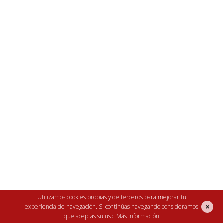
Capacidad 140 huevos de gallina.
Utilizamos cookies propias y de terceros para mejorar tu
×
experiencia de navegación. Si continúas navegando consideramos
Incubadora o nacedora en PVC.
que aceptas su uso.
Más información