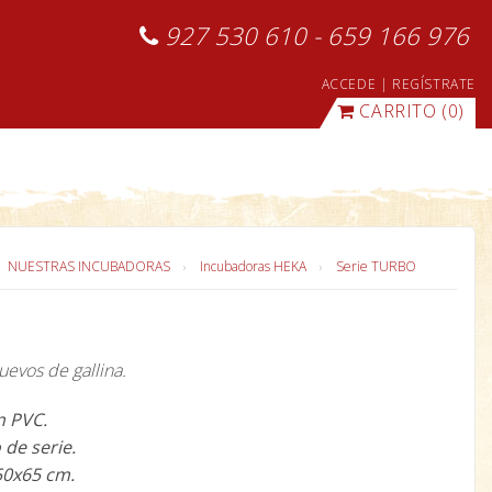
927 530 610 - 659 166 976
ACCEDE
|
REGÍSTRATE
CARRITO
(0)
NUESTRAS INCUBADORAS
Incubadoras HEKA
Serie TURBO
evos de gallina.
n PVC.
de serie.
50x65 cm.