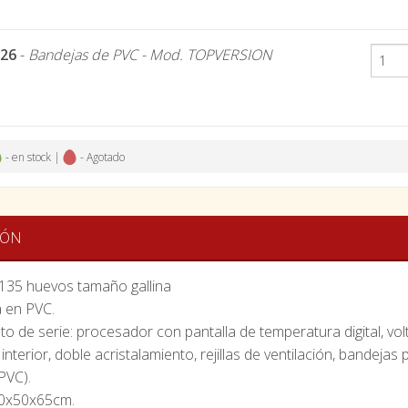
126
-
Bandejas de PVC - Mod. TOPVERSION
- en stock |
- Agotado
IÓN
135 huevos tamaño gallina
 en PVC.
o de serie: procesador con pantalla de temperatura digital, vol
 interior, doble acristalamiento, rejillas de ventilación, bandeja
PVC).
50x50x65cm.