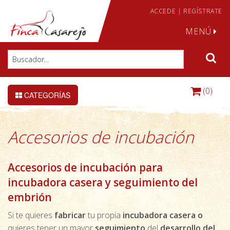
ACCEDE
|
REGÍSTRATE
MENÚ
(0)
CATEGORÍAS
Accesorios de incubación
Accesorios de incubación para
incubadora casera y seguimiento del
embrión
Si te quieres
fabricar
tu propia
incubadora casera
o
quieres tener un mayor
seguimiento
del
desarrollo del