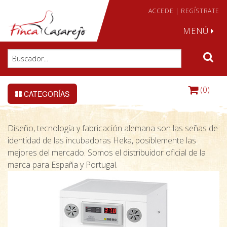
ACCEDE
|
REGÍSTRATE
MENÚ
(0)
CATEGORÍAS
Diseño, tecnología y fabricación alemana son las señas de
identidad de las incubadoras Heka, posiblemente las
mejores del mercado. Somos el distribuidor oficial de la
marca para España y Portugal.