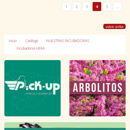
1
2
3
4
5
...
volver arriba
Inicio
Catálogo
NUESTRAS INCUBADORAS
Incubadoras HEKA