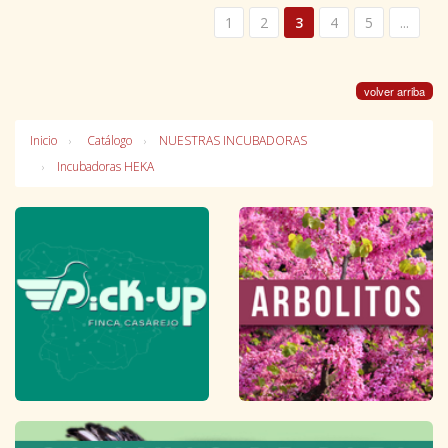
1
2
3
4
5
...
volver arriba
Inicio
Catálogo
NUESTRAS INCUBADORAS
Incubadoras HEKA