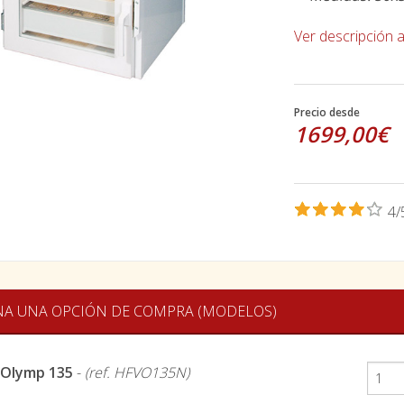
Ver descripción 
Precio desde
1699,00€
4/
NA UNA OPCIÓN DE COMPRA (MODELOS)
-Olymp 135
-
(ref. HFVO135N)