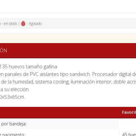
- en stock |
- Agotado
IÓN
135 huevos tamaño gallina
n panales de PVC aislantes tipo sandwich. Procesador digital d
de la humedad, sistema cooling, iluminación interior, doble acris
a su elección.
50x53x65cm.
Favori
 por bandeja:
 nacimiento:
45 huev