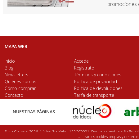
promociones d
MAPA WEB
Inicio
Accede
Blog
Regístrate
Newsletters
Términos y condiciones
Quiénes somos
Política de privacidad
Cómo comprar
Política de devoluciones
Contacto
Tarifa de transporte
NUESTRAS PÁGINAS
Finca Casarejo 2026. Núcleo Zoológico: 122CC0001. Desarrollo web:
efe6 <Rebuil
Utilizamos cookies propias y de terc