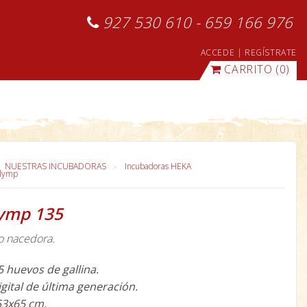
927 530 610 - 659 166 976
ACCEDE
|
REGÍSTRATE
CARRITO
(0)
NUESTRAS INCUBADORAS
Incubadoras HEKA
Olymp
lymp 135
o nacedora.
 huevos de gallina.
gital de última generación.
53x65 cm.