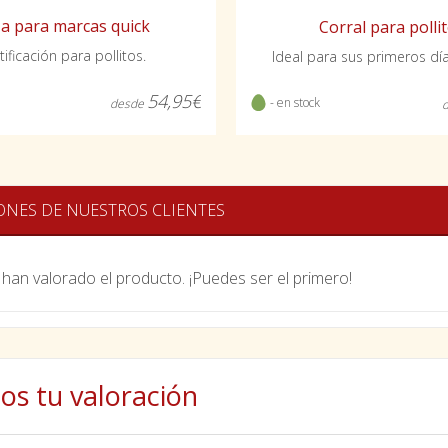
za para marcas quick
Corral para polli
tificación para pollitos.
Ideal para sus primeros día
54,95€
- en stock
desde
ONES DE NUESTROS CLIENTES
han valorado el producto. ¡Puedes ser el primero!
os tu valoración