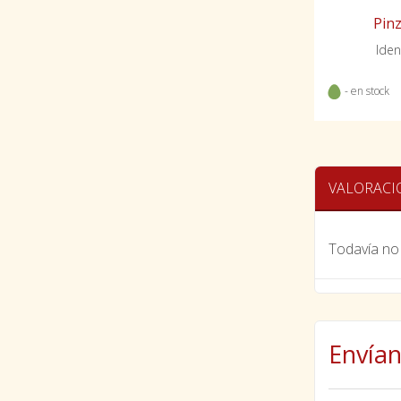
Pin
Iden
- en stock
VALORACI
Todavía no 
Envían