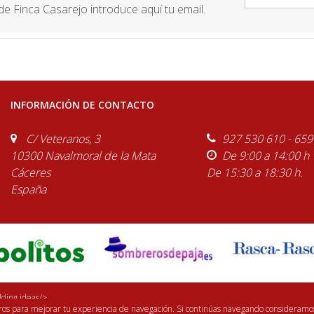
e Finca Casarejo introduce aquí tu email.
INFORMACIÓN DE CONTACTO
C/ Veteranos, 3
927 530 610 - 659
10300 Navalmoral de la Mata
De 9:00 a 14:00 h
Cáceres
De 15:30 a 18:30 h.
España
ding ideas/>
eros para mejorar tu experiencia de navegación. Si continúas navegando consideramo