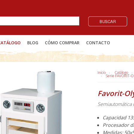
BUSCAR
CATÁLOGO
BLOG
CÓMO COMPRAR
CONTACTO
Inicio
Catálogo
Serie FAVORIT-
Favorit-O
Semiautomática 
Capacidad 135
Procesador di
Medidas: 50x