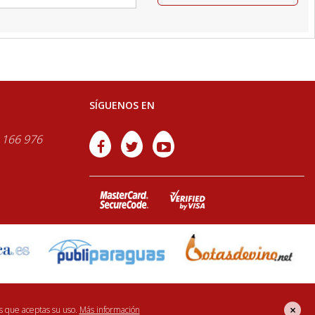
SÍGUENOS EN
 166 976
×
s que aceptas su uso.
Más información