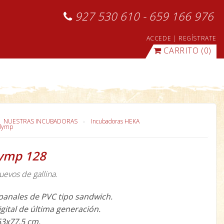
927 530 610 - 659 166 976
ACCEDE
|
REGÍSTRATE
CARRITO
(0)
NUESTRAS INCUBADORAS
Incubadoras HEKA
Olymp
lymp 128
evos de gallina.
panales de PVC tipo sandwich.
gital de última generación.
53x77,5 cm.