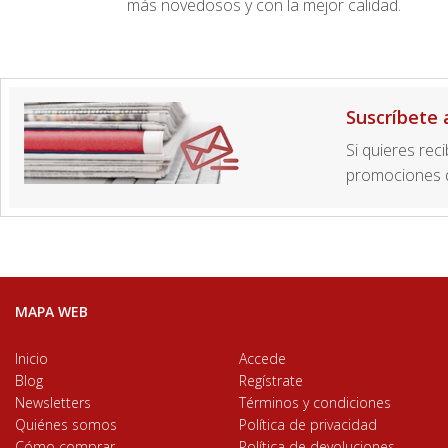
más novedosos y con la mejor calidad.
Suscríbete 
Si quieres rec
promociones d
MAPA WEB
Inicio
Accede
Blog
Regístrate
Newsletters
Términos y condiciones
Quiénes somos
Política de privacidad
Cómo comprar
Política de devoluciones