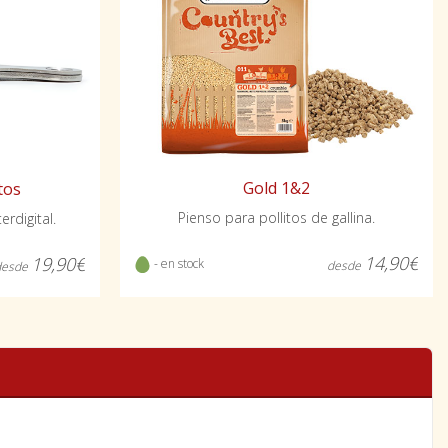
Gold 1&2
tos
Pienso para pollitos de gallina.
rdigital.
14,90€
19,90€
- en stock
desde
desde