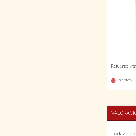
- sin stock
VALORACI
Todavía no 