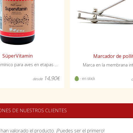
SúperVitamin
Marcador de polli
Refuerzo vitamínico para aves en etapas exigentes
Marca en la membrana inte
14,90€
- en stock
desde
ONES DE NUESTROS CLIENTES
han valorado el producto. ¡Puedes ser el primero!