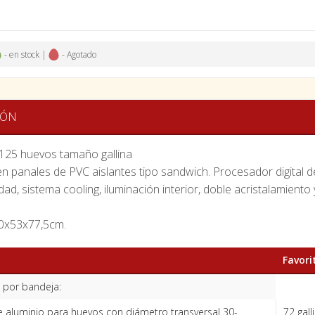
- en stock |
- Agotado
IÓN
125 huevos tamaño gallina
n panales de PVC aislantes tipo sandwich. Procesador digital d
ad, sistema cooling, iluminación interior, doble acristalamiento 
0x53x77,5cm.
Favori
 por bandeja:
 aluminio para huevos con diámetro transversal 30-
72 gall