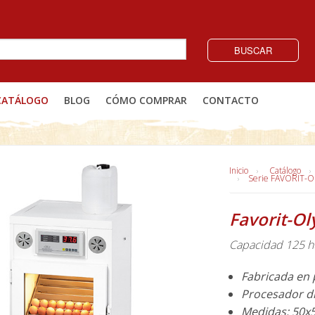
BUSCAR
CATÁLOGO
BLOG
CÓMO COMPRAR
CONTACTO
Inicio
Catálogo
Serie FAVORIT-
Favorit-O
Capacidad 125 hu
Fabricada en 
Procesador di
Medidas: 50x