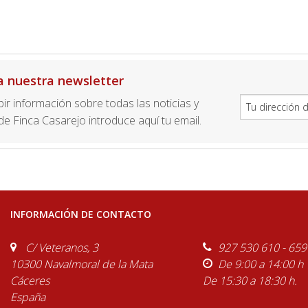
a nuestra newsletter
ibir información sobre todas las noticias y
e Finca Casarejo introduce aquí tu email.
INFORMACIÓN DE CONTACTO
C/ Veteranos, 3
927 530 610 - 659
10300 Navalmoral de la Mata
De 9:00 a 14:00 h
Cáceres
De 15:30 a 18:30 h.
España