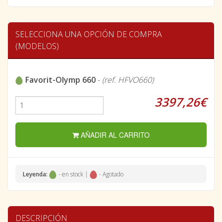
SELECCIONA UNA OPCIÓN DE COMPRA
(MODELOS)
Favorit-Olymp 660
-
(ref. HFVO660)
3397,26€
AÑADIR AL CARRITO
Leyenda:
- en stock |
- Agotado
DESCRIPCIÓN